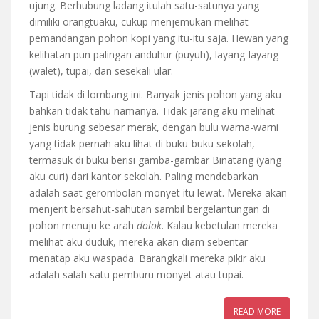
ujung. Berhubung ladang itulah satu-satunya yang
dimiliki orangtuaku, cukup menjemukan melihat
pemandangan pohon kopi yang itu-itu saja. Hewan yang
kelihatan pun palingan anduhur (puyuh), layang-layang
(walet), tupai, dan sesekali ular.
Tapi tidak di lombang ini. Banyak jenis pohon yang aku
bahkan tidak tahu namanya. Tidak jarang aku melihat
jenis burung sebesar merak, dengan bulu warna-warni
yang tidak pernah aku lihat di buku-buku sekolah,
termasuk di buku berisi gamba-gambar Binatang (yang
aku curi) dari kantor sekolah. Paling mendebarkan
adalah saat gerombolan monyet itu lewat. Mereka akan
menjerit bersahut-sahutan sambil bergelantungan di
pohon menuju ke arah
dolok
. Kalau kebetulan mereka
melihat aku duduk, mereka akan diam sebentar
menatap aku waspada. Barangkali mereka pikir aku
adalah salah satu pemburu monyet atau tupai.
READ MORE