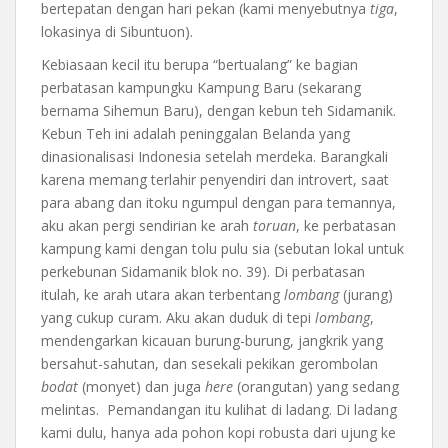
bertepatan dengan hari pekan (kami menyebutnya
tiga
,
lokasinya di Sibuntuon).
Kebiasaan kecil itu berupa “bertualang” ke bagian
perbatasan kampungku Kampung Baru (sekarang
bernama Sihemun Baru), dengan kebun teh Sidamanik.
Kebun Teh ini adalah peninggalan Belanda yang
dinasionalisasi Indonesia setelah merdeka. Barangkali
karena memang terlahir penyendiri dan introvert, saat
para abang dan itoku ngumpul dengan para temannya,
aku akan pergi sendirian ke arah
toruan
, ke perbatasan
kampung kami dengan tolu pulu sia (sebutan lokal untuk
perkebunan Sidamanik blok no. 39). Di perbatasan
itulah, ke arah utara akan terbentang
lombang
(jurang)
yang cukup curam. Aku akan duduk di tepi
lombang
,
mendengarkan kicauan burung-burung, jangkrik yang
bersahut-sahutan, dan sesekali pekikan gerombolan
bodat
(monyet) dan juga
here
(orangutan) yang sedang
melintas. Pemandangan itu kulihat di ladang. Di ladang
kami dulu, hanya ada pohon kopi robusta dari ujung ke