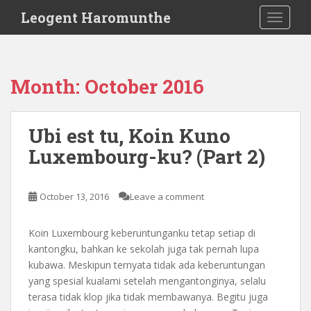
S
Leogent Haromunthe
TOGGLE
k
i
p
t
Month:
October 2016
o
m
a
Ubi est tu, Koin Kuno
i
Luxembourg-ku? (Part 2)
n
c
o
October 13, 2016
Leave a comment
n
t
e
Koin Luxembourg keberuntunganku tetap setiap di
n
kantongku, bahkan ke sekolah juga tak pernah lupa
t
kubawa. Meskipun ternyata tidak ada keberuntungan
yang spesial kualami setelah mengantonginya, selalu
terasa tidak klop jika tidak membawanya. Begitu juga