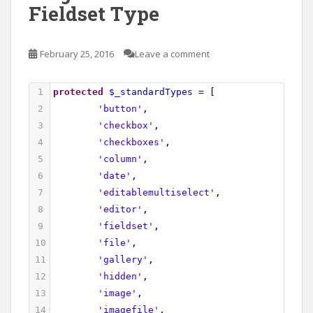
Fieldset Type
February 25, 2016
Leave a comment
1
protected
$_standardTypes
=
 [
2
'button'
,
3
'checkbox'
,
4
'checkboxes'
,
5
'column'
,
6
'date'
,
7
'editablemultiselect'
,
8
'editor'
,
9
'fieldset'
,
10
'file'
,
11
'gallery'
,
12
'hidden'
,
13
'image'
,
14
'imagefile'
,