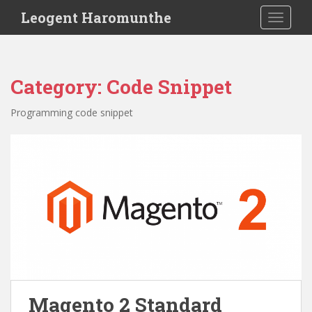
S
Leogent Haromunthe
TOGGLE
k
i
p
t
Category:
Code Snippet
o
m
Programming code snippet
a
i
n
c
o
n
t
e
n
t
Magento 2 Standard