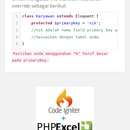
override sebagai berikut:
1
class
Karyawan
extends
Eloquent
 {
2
protected
$primaryKey
=
'nik'
;
3
//nik adalah nama field primary key pada t
4
//Sesuaikan dengan tabel anda.
5
}
Pastikan anda menggunakan "K" huruf besar
pada primaryKey.