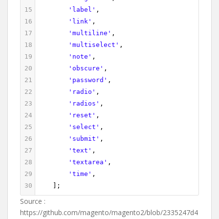
15
'label'
,
16
'link'
,
17
'multiline'
,
18
'multiselect'
,
19
'note'
,
20
'obscure'
,
21
'password'
,
22
'radio'
,
23
'radios'
,
24
'reset'
,
25
'select'
,
26
'submit'
,
27
'text'
,
28
'textarea'
,
29
'time'
,
30
    ];
Source :
https://github.com/magento/magento2/blob/2335247d4