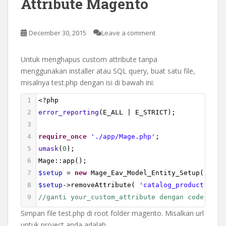
Attribute Magento
December 30, 2015
Leave a comment
Untuk menghapus custom attribute tanpa
menggunakan installer atau SQL query, buat satu file,
misalnya test.php dengan isi di bawah ini:
1
<?
php
2
error_reporting
(
E_ALL
|
E_STRICT
);
3
4
require_once
'./app/Mage.php'
;
5
umask
(
0
);
6
Mage
::
app
();
7
$setup
=
new
Mage_Eav_Model_Entity_Setup
(
'core
8
$setup
->
removeAttribute
( 
'catalog_product'
, 
'y
9
//ganti your_custom_attribute dengan code attr
Simpan file test.php di root folder magento. Misalkan url
untuk project anda adalah