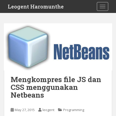
S
Leogent Haromunthe
TOGGLE
k
i
p
t
o
m
a
i
n
c
o
n
Mengkompres file JS dan
t
CSS menggunakan
e
n
Netbeans
t
May 27, 2015
leogent
Programming